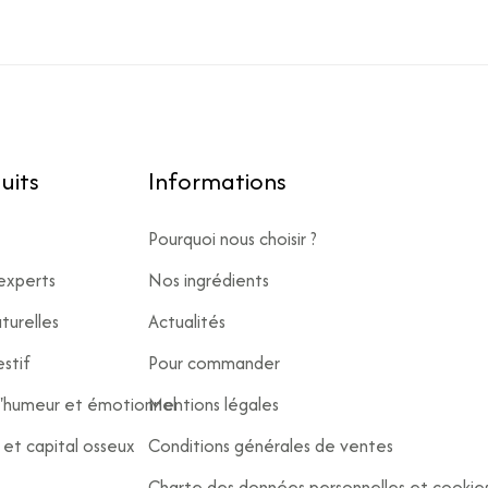
uits
Informations
Pourquoi nous choisir ?
experts
Nos ingrédients
turelles
Actualités
stif
Pour commander
 l'humeur et émotionnel
Mentions légales
s et capital osseux
Conditions générales de ventes
Charte des données personnelles et cookie