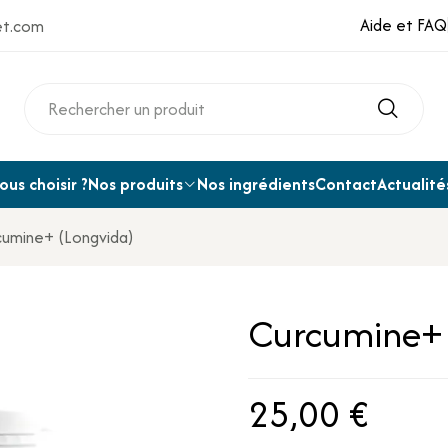
Aide et FAQ
et.com
us choisir ?
Nos produits
Nos ingrédients
Contact
Actualité
cumine+ (Longvida)
Curcumine+ 
25,00 €