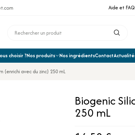
Aide et FAQ
et.com
us choisir ?
Nos produits
Nos ingrédients
Contact
Actualité
um (enrichi avec du zinc) 250 mL
Biogenic Sili
250 mL